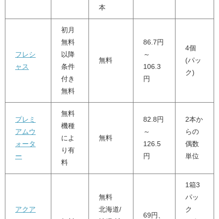
本
初月
無料
86.7円
4個
フレシ
以降
～
無料
(パッ
ャス
条件
106.3
ク)
付き
円
無料
無料
プレミ
82.8円
2本か
機種
アムウ
～
らの
によ
無料
ォータ
126.5
偶数
り有
ー
円
単位
料
1箱3
無料
パッ
アクア
北海道/
ク
69円、