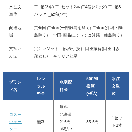
水注文
1箱(2本)
1セット2本
4個(パック)
1箱3
単位
パック
2箱(4本)
配達地
全国
全国(一部離島を除く)
全国(沖縄・離
域
島除く)
全国(商品によっては沖縄・離島除く)
支払い
クレジット
代金引換
口座振替(口座引き
方法
落とし)
キャリア決済
レン
500ML
水注
ブラン
水宅配
タル
換算
文単
ド名
料金
料金
(税込)
位
無料
コスモ
北海道
1セッ
ウォー
無料
216円
85.5円
ト2本
ター
(税込)/