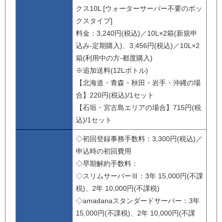
クス10L [ウォーターサーバー不要のボッ
クスタイプ]
料金：3,240円(税込)／10L×2箱(新規申
込み-定期購入)、3,456円(税込)／10L×2
箱(利用中の方-都度購入)
※追加送料(12Lボトル)
【北海道・青森・秋田・岩手・沖縄の場
合】220円(税込)/1セット
【石垣・宮古島エリアの場合】715円(税
込)/1セット
◇初回登録事務手数料：3,300円(税込)／
申込時の初回費用
◇早期解約手数料：
◇スリムサーバーⅢ：3年 15,000円(不課
税)、2年 10,000円(不課税)
◇amadanaスタンダードサーバー：3年
15,000円(不課税)、2年 10,000円(不課