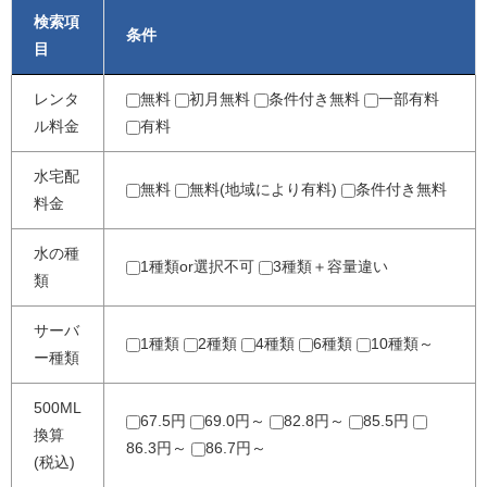
検索項
条件
目
レンタ
無料
初月無料
条件付き無料
一部有料
ル料金
有料
水宅配
無料
無料(地域により有料)
条件付き無料
料金
水の種
1種類or選択不可
3種類＋容量違い
類
サーバ
1種類
2種類
4種類
6種類
10種類～
ー種類
500ML
67.5円
69.0円～
82.8円～
85.5円
換算
86.3円～
86.7円～
(税込)