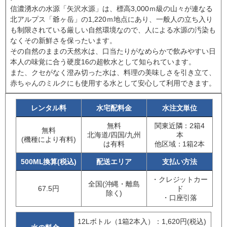
信濃湧水の水源「矢沢水源」は、標高3,000ｍ級の山々が連なる
北アルプス「爺ヶ岳」の1,220ｍ地点にあり、一般人の立ち入り
も制限されている厳しい自然環境なので、人による水源の汚染も
なくその新鮮さを保ったいます。
その自然のままの天然水は、口当たりがなめらかで飲みやすい日
本人の味覚に合う硬度16の超軟水として知られています。
また、クセがなく澄み切った水は、料理の美味しさを引き立て、
赤ちゃんのミルクにも使用する水として安心して利用できます。
レンタル料
水宅配料金
水注文単位
無料
関東近隣：2箱4
無料
北海道/四国/九州
本
(機種により有料)
は有料
他区域：1箱2本
500ML換算(税込)
配送エリア
支払い方法
・クレジットカー
全国(沖縄・離島
67.5円
ド
除く)
・口座引落
12Lボトル（1箱2本入）：1,620円(税込)