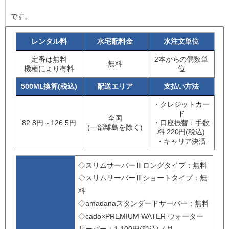
です。
レンタル料
水宅配料金
水注文単位
定番は無料
2本からの偶数単
無料
機種により有料
位
500ML換算(税込)
配送エリア
支払い方法
・クレジットカー
ド
全国
82.8円～126.5円
・口座振替：手数
(一部離島を除く)
料 220円(税込)
・キャリア決済
◇スリムサーバーⅢロングタイプ：無料
◇スリムサーバーⅢショートタイプ：無
料
◇amadanaスタンダードサーバー：無料
◇cado×PREMIUM WATER ウォーター