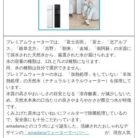
プレミアムウォーターでは、「富士吉田」「富士」「北アルプ
ス」「岐阜北方」「吉野」「朝来」「金城」「南阿蘇」の水源に
て採水された天然水から、厳選された水が届けられます。
水の容量の種類は、12Lと7Lの2種類になります。
尚、水の種類は自分で選択できません。
プレミアムウォーターの水は、「加熱処理」をしていない「非加
熱処理」の天然水（ナチュラルミネラルウォーター）を採用して
います。
水質の高さやおいしさの目安となる「溶存酸素」が減少しないた
め、天然水本来の口当たりの良さやまろやかさが際立つ水が特徴
です。
くみ上げた原水はていねいにフィルターで除菌処理しているの
で、安全面にも十分こだわっています。
amadanaとのコラボにより誕生した、洗練されたおしゃれなデ
ザインの
「amadanaウォーターサーバー」
が、現在人気