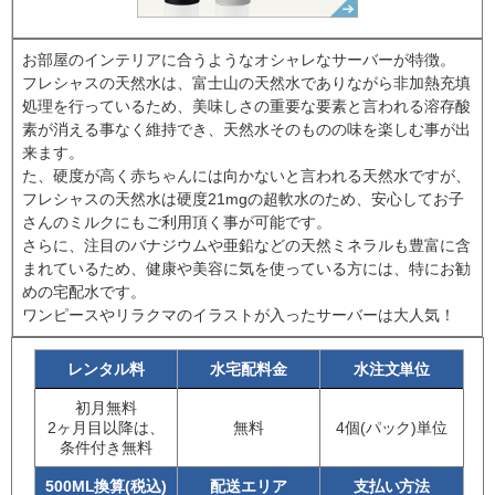
お部屋のインテリアに合うようなオシャレなサーバーが特徴。
フレシャスの天然水は、富士山の天然水でありながら非加熱充填
処理を行っているため、美味しさの重要な要素と言われる溶存酸
素が消える事なく維持でき、天然水そのものの味を楽しむ事が出
来ます。
た、硬度が高く赤ちゃんには向かないと言われる天然水ですが、
フレシャスの天然水は硬度21mgの超軟水のため、安心してお子
さんのミルクにもご利用頂く事が可能です。
さらに、注目のバナジウムや亜鉛などの天然ミネラルも豊富に含
まれているため、健康や美容に気を使っている方には、特にお勧
めの宅配水です。
ワンピースやリラクマのイラストが入ったサーバーは大人気！
レンタル料
水宅配料金
水注文単位
初月無料
2ヶ月目以降は、
無料
4個(パック)単位
条件付き無料
500ML換算(税込)
配送エリア
支払い方法