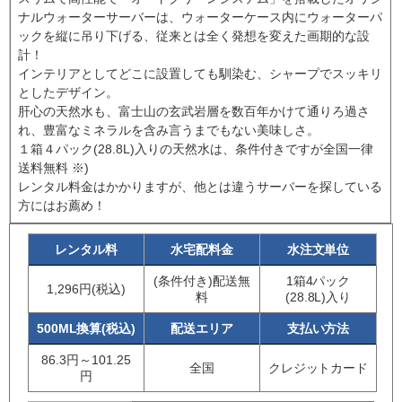
ナルウォーターサーバーは、ウォーターケース内にウォーターパ
ックを縦に吊り下げる、従来とは全く発想を変えた画期的な設
計！
インテリアとしてどこに設置しても馴染む、シャープでスッキリ
としたデザイン。
肝心の天然水も、富士山の玄武岩層を数百年かけて通りろ過さ
れ、豊富なミネラルを含み言うまでもない美味しさ。
１箱４パック(28.8L)入りの天然水は、条件付きですが全国一律
送料無料 ※)
レンタル料金はかかりますが、他とは違うサーバーを探している
方にはお薦め！
レンタル料
水宅配料金
水注文単位
(条件付き)配送無
1箱4パック
1,296円(税込)
料
(28.8L)入り
500ML換算(税込)
配送エリア
支払い方法
86.3円～101.25
全国
クレジットカード
円