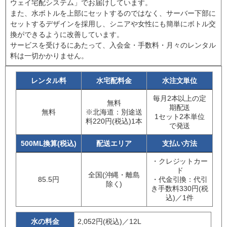
ウェイ宅配システム」でお届けしています。
また、水ボトルを上部にセットするのではなく、サーバー下部に
セットするデザインを採用し、シニアや女性にも簡単にボトル交
換ができるように改善しています。
サービスを受けるにあたって、入会金・手数料・月々のレンタル
料は一切かかりません。
レンタル料
水宅配料金
水注文単位
毎月2本以上の定
無料
期配送
無料
※北海道：別途送
1セット2本単位
料220円(税込)1本
で発送
500ML換算(税込)
配送エリア
支払い方法
・クレジットカー
ド
全国(沖縄・離島
85.5円
・代金引換：代引
除く)
き手数料330円(税
込)／1件
水の料金
2,052円(税込)／12L