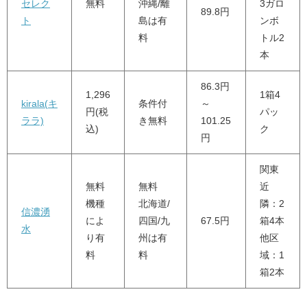
セレク
無料
沖縄/離
3ガロ
89.8円
ト
島は有
ンボ
料
トル2
本
86.3円
1,296
1箱4
kirala(キ
条件付
～
円(税
パッ
ララ)
き無料
101.25
込)
ク
円
関東
無料
無料
近
機種
北海道/
隣：2
信濃湧
によ
四国/九
67.5円
箱4本
水
り有
州は有
他区
料
料
域：1
箱2本