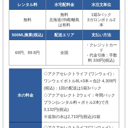
レンタル料
水宅配料金
水注文単位
無料
1箱3パック
無料
北海道/沖縄/離島
3ガロンボトル2
は有料
本
500ML換算(税込)
配送エリア
支払い方法
・クレジットカー
ド
69円、89.8円
全国
・代金引換：手数
料 330円(税込)
◇アクアセレクトライフ (ワンウェイ)：
ワンウェイボトル8L×3本＝合計 4,309円
(税込)：1回の配送は1箱3パック
水の料金
◇アクアセレクト 2ウェイ：年間パック
プラン(レンタル料＋ボトル2本)で月
3,132円(税込)
※追加の水は2,710円(税込)/1箱
◇アクアセレクトライフ(ワンウェイ)：