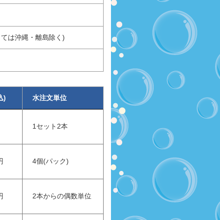
っては沖縄・離島除く)
込)
水注文単位
1セット2本
円
4個(パック)
円
2本からの偶数単位