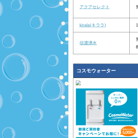
アクアセレクト
kirala(キララ)
信濃湧水
コスモウォーター