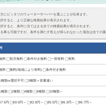
貴方にピッタリのウォーターサーバーを選ぶことが出来ます。
選択すると、より正確な検索結果が表示されます。
選択すると、条件に当てはまる全ての検索結果が表示されます。
する事も可能ですが、条件を満たす答えが得られなかった場合は全ての
件
無料
初月無料
条件付き無料
一部有料
有料
無料
無料(地域により有料)
条件付き無料
1種類or選択不可
3種類＋容量違い
1種類
2種類
4種類
6種類
10種類～
67.5円
69.0円～
82.8円～
85.5円
86.3円～
86.7円～