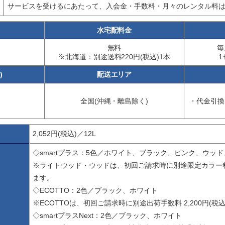
サービスを受けるにあたって、入会金・手数料・月々のレンタル料
水宅配料金
無料
毎
※北海道：別途送料220円(税込)1本
1
)
配送エリア
全国(沖縄・離島除く)
・代金引換
2,052円(税込)／12L
◇smartプラス：5色／ホワイト、ブラック、ピンク、ウッ
※ライトウッド・ウッドは、初回ご請求時に別途限定カラー料金 
ます。
◇ECOTTO：2色／ブラック、ホワイト
※ECOTTOは、初回ご請求時に別途出荷手数料 2,200円(税
◇smartプラスNext：2色／ブラック、ホワイト