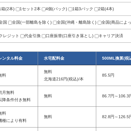
1箱(2本)
1セット2本
4個(パック)
1箱3パック
2箱(4本)
全国
全国(一部離島を除く)
全国(沖縄・離島除く)
全国(商品によ
クレジット
代金引換
口座振替(口座引き落とし)
キャリア決済
レンタル料金
水宅配料金
500ML換算(税
無料
無料
85.5円
北海道216円(税込)/本
初月無料
無料
86.7円～106.3
以降条件付き無料
無料
無料
82.8円～126.5
機種により有料