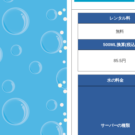
レンタル料
無料
500ML換算(税込
85.5円
水の料金
サーバーの種類