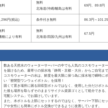
無料
無料
69円、89.8円
北海道/沖縄/離島は有料
1,296円(税込)
条件付き無料
86.3円～101.2
無料
無料
67.5円
機種により有料
北海道/四国/九州は有料
数ある天然水のウォーターサーバーの中でも人気のコスモウォータ
を届けるため、最寄りの採水地「静岡・京都・大分」からご自宅ま
コスモウォーターの水は、鮮度を最大限に保つ為に採水地で瞬時に
い「密閉型ワンウェイボトル」を採用！
固くて置き場所に困る回収型ボトルではなく、使用した分だけボト
た後も場所を取らずそのままリサイクル資源ゴミとして処分できる
宅配システム」でお届けしています。
また、水ボトルを上部にセットするのではなく、サーバー下部にセ
アや女性にも簡単にボトル交換ができるように改善しています。