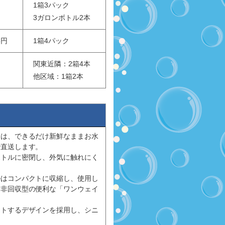
1箱3パック
3ガロンボトル2本
5円
1箱4パック
関東近隣：2箱4本
他区域：1箱2本
ーは、できるだけ新鮮なままお水
で直送します。
ボトルに密閉し、外気に触れにく
ルはコンパクトに収縮し、使用し
、非回収型の便利な「ワンウェイ
ットするデザインを採用し、シニ