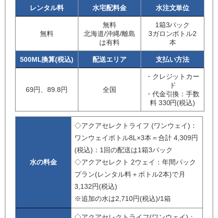
レンタル料
水宅配料金
水注文単位
無料
1箱3パック
無料
北海道/沖縄/離島
3ガロンボトル2
は有料
本
500ML換算(税込)
配送エリア
支払い方法
・クレジットカー
ド
69円、89.8円
全国
・代金引換：手数
料 330円(税込)
◇アクアセレクトライフ (ワンウェイ)：
ワンウェイボトル8L×3本＝合計 4,309円
(税込)：1回の配送は1箱3パック
水の料金
◇アクアセレクト 2ウェイ：年間パック
プラン(レンタル料＋ボトル2本)で月
3,132円(税込)
※追加の水は2,710円(税込)/1箱
◇アクアセレクトライフ(ワンウェイ)：