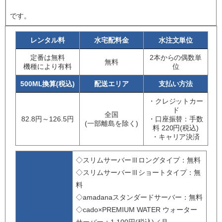
です。
レンタル料
水宅配料金
水注文単位
定番は無料
2本からの偶数単
無料
機種により有料
位
500ML換算(税込)
配送エリア
支払い方法
・クレジットカー
ド
全国
82.8円～126.5円
・口座振替：手数
(一部離島を除く)
料 220円(税込)
・キャリア決済
◇スリムサーバーⅢロングタイプ：無料
◇スリムサーバーⅢショートタイプ：無
料
◇amadanaスタンダードサーバー：無料
◇cado×PREMIUM WATER ウォーター