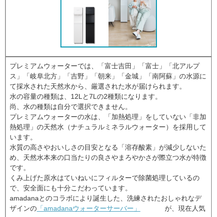
プレミアムウォーターでは、「富士吉田」「富士」「北アルプ
ス」「岐阜北方」「吉野」「朝来」「金城」「南阿蘇」の水源に
て採水された天然水から、厳選された水が届けられます。
水の容量の種類は、12Lと7Lの2種類になります。
尚、水の種類は自分で選択できません。
プレミアムウォーターの水は、「加熱処理」をしていない「非加
熱処理」の天然水（ナチュラルミネラルウォーター）を採用して
います。
水質の高さやおいしさの目安となる「溶存酸素」が減少しないた
め、天然水本来の口当たりの良さやまろやかさが際立つ水が特徴
です。
くみ上げた原水はていねいにフィルターで除菌処理しているの
で、安全面にも十分こだわっています。
amadanaとのコラボにより誕生した、洗練されたおしゃれなデ
ザインの
「amadanaウォーターサーバー」
が、現在人気