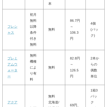
本
初月
無料
86.7円
4個
フレシ
以降
～
無料
(パッ
ャス
条件
106.3
ク)
付き
円
無料
無料
プレミ
82.8円
2本か
機種
アムウ
～
らの
によ
無料
ォータ
126.5
偶数
り有
ー
円
単位
料
1箱3
無料
パッ
アクア
北海道/
ク
69円、