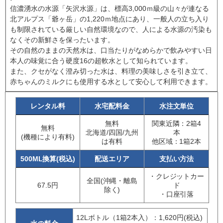
信濃湧水の水源「矢沢水源」は、標高3,000ｍ級の山々が連なる
北アルプス「爺ヶ岳」の1,220ｍ地点にあり、一般人の立ち入り
も制限されている厳しい自然環境なので、人による水源の汚染も
なくその新鮮さを保ったいます。
その自然のままの天然水は、口当たりがなめらかで飲みやすい日
本人の味覚に合う硬度16の超軟水として知られています。
また、クセがなく澄み切った水は、料理の美味しさを引き立て、
赤ちゃんのミルクにも使用する水として安心して利用できます。
レンタル料
水宅配料金
水注文単位
無料
関東近隣：2箱4
無料
北海道/四国/九州
本
(機種により有料)
は有料
他区域：1箱2本
500ML換算(税込)
配送エリア
支払い方法
・クレジットカー
全国(沖縄・離島
67.5円
ド
除く)
・口座引落
12Lボトル（1箱2本入）：1,620円(税込)