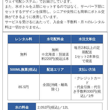
ウェイ宅配システム」でお届けしています。
また、水ボトルを上部にセットするのではなく、サーバー下部に
セットするデザインを採用し、シニアや女性にも簡単にボトル交
換ができるように改善しています。
サービスを受けるにあたって、入会金・手数料・月々のレンタル
料は一切かかりません。
レンタル料
水宅配料金
水注文単位
毎月2本以上の定
無料
期配送
無料
※北海道：別途送
1セット2本単位
料220円(税込)1本
で発送
500ML換算(税込)
配送エリア
支払い方法
・クレジットカー
ド
全国(沖縄・離島
85.5円
・代金引換：代引
除く)
き手数料330円(税
込)／1件
水の料金
2,052円(税込)／12L