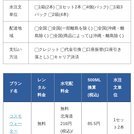
水注文
1箱(2本)
1セット2本
4個(パック)
1箱3
単位
パック
2箱(4本)
配達地
全国
全国(一部離島を除く)
全国(沖縄・離
域
島除く)
全国(商品によっては沖縄・離島除く)
支払い
クレジット
代金引換
口座振替(口座引き
方法
落とし)
キャリア決済
レン
500ML
水注
ブラン
水宅配
タル
換算
文単
ド名
料金
料金
(税込)
位
無料
コスモ
北海道
1セッ
ウォー
無料
216円
85.5円
ト2本
ター
(税込)/