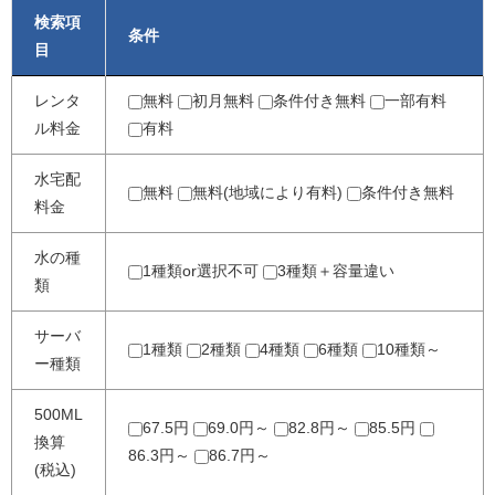
検索項
条件
目
レンタ
無料
初月無料
条件付き無料
一部有料
ル料金
有料
水宅配
無料
無料(地域により有料)
条件付き無料
料金
水の種
1種類or選択不可
3種類＋容量違い
類
サーバ
1種類
2種類
4種類
6種類
10種類～
ー種類
500ML
67.5円
69.0円～
82.8円～
85.5円
換算
86.3円～
86.7円～
(税込)