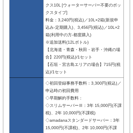
クス10L [ウォーターサーバー不要のボッ
クスタイプ]
料金：3,240円(税込)／10L×2箱(新規申
込み-定期購入)、3,456円(税込)／10L×2
箱(利用中の方-都度購入)
※追加送料(12Lボトル)
【北海道・青森・秋田・岩手・沖縄の場
合】220円(税込)/1セット
【石垣・宮古島エリアの場合】715円(税
込)/1セット
◇初回登録事務手数料：3,300円(税込)／
申込時の初回費用
◇早期解約手数料：
◇スリムサーバーⅢ：3年 15,000円(不課
税)、2年 10,000円(不課税)
◇amadanaスタンダードサーバー：3年
15,000円(不課税)、2年 10,000円(不課