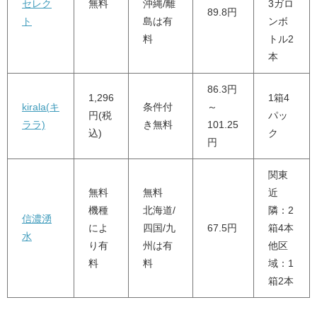
セレク
無料
沖縄/離
3ガロ
89.8円
ト
島は有
ンボ
料
トル2
本
86.3円
1,296
1箱4
kirala(キ
条件付
～
円(税
パッ
ララ)
き無料
101.25
込)
ク
円
関東
無料
無料
近
機種
北海道/
隣：2
信濃湧
によ
四国/九
67.5円
箱4本
水
り有
州は有
他区
料
料
域：1
箱2本