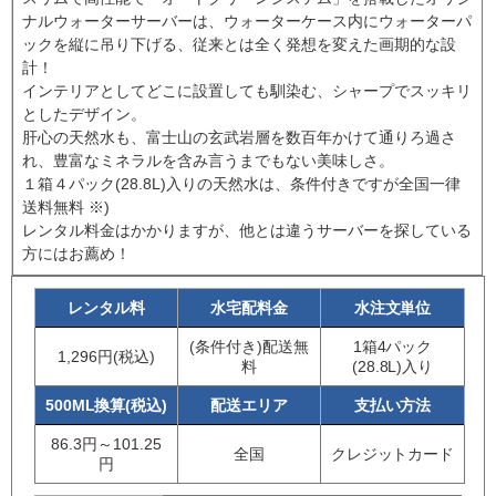
ナルウォーターサーバーは、ウォーターケース内にウォーターパ
ックを縦に吊り下げる、従来とは全く発想を変えた画期的な設
計！
インテリアとしてどこに設置しても馴染む、シャープでスッキリ
としたデザイン。
肝心の天然水も、富士山の玄武岩層を数百年かけて通りろ過さ
れ、豊富なミネラルを含み言うまでもない美味しさ。
１箱４パック(28.8L)入りの天然水は、条件付きですが全国一律
送料無料 ※)
レンタル料金はかかりますが、他とは違うサーバーを探している
方にはお薦め！
レンタル料
水宅配料金
水注文単位
(条件付き)配送無
1箱4パック
1,296円(税込)
料
(28.8L)入り
500ML換算(税込)
配送エリア
支払い方法
86.3円～101.25
全国
クレジットカード
円