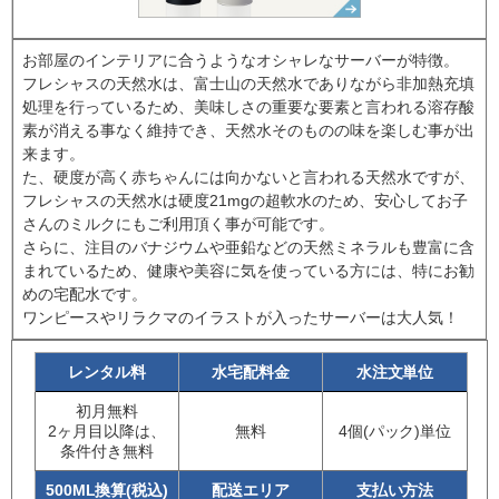
お部屋のインテリアに合うようなオシャレなサーバーが特徴。
フレシャスの天然水は、富士山の天然水でありながら非加熱充填
処理を行っているため、美味しさの重要な要素と言われる溶存酸
素が消える事なく維持でき、天然水そのものの味を楽しむ事が出
来ます。
た、硬度が高く赤ちゃんには向かないと言われる天然水ですが、
フレシャスの天然水は硬度21mgの超軟水のため、安心してお子
さんのミルクにもご利用頂く事が可能です。
さらに、注目のバナジウムや亜鉛などの天然ミネラルも豊富に含
まれているため、健康や美容に気を使っている方には、特にお勧
めの宅配水です。
ワンピースやリラクマのイラストが入ったサーバーは大人気！
レンタル料
水宅配料金
水注文単位
初月無料
2ヶ月目以降は、
無料
4個(パック)単位
条件付き無料
500ML換算(税込)
配送エリア
支払い方法