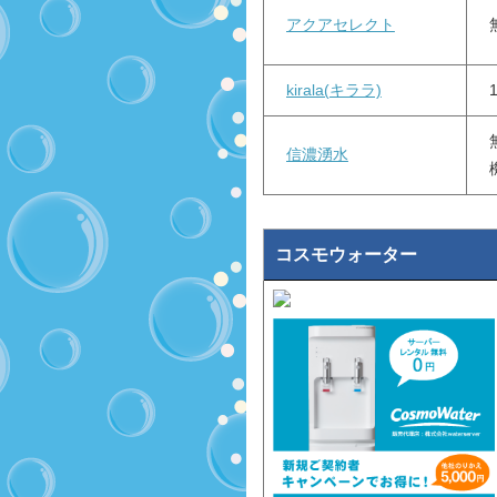
アクアセレクト
kirala(キララ)
信濃湧水
コスモウォーター