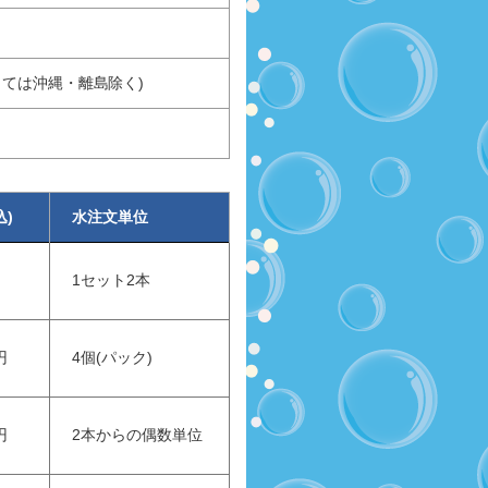
っては沖縄・離島除く)
込)
水注文単位
1セット2本
円
4個(パック)
円
2本からの偶数単位