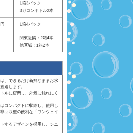
1箱3パック
3ガロンボトル2本
5円
1箱4パック
関東近隣：2箱4本
他区域：1箱2本
ーは、できるだけ新鮮なままお水
で直送します。
ボトルに密閉し、外気に触れにく
ルはコンパクトに収縮し、使用し
、非回収型の便利な「ワンウェイ
ットするデザインを採用し、シニ