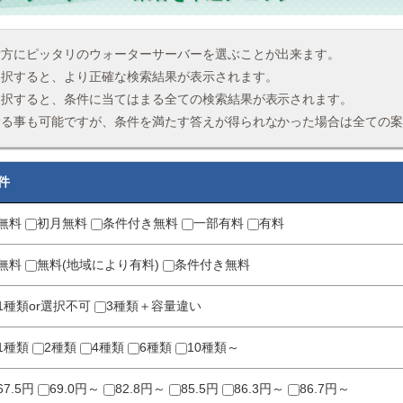
貴方にピッタリのウォーターサーバーを選ぶことが出来ます。
選択すると、より正確な検索結果が表示されます。
選択すると、条件に当てはまる全ての検索結果が表示されます。
する事も可能ですが、条件を満たす答えが得られなかった場合は全ての
件
無料
初月無料
条件付き無料
一部有料
有料
無料
無料(地域により有料)
条件付き無料
1種類or選択不可
3種類＋容量違い
1種類
2種類
4種類
6種類
10種類～
67.5円
69.0円～
82.8円～
85.5円
86.3円～
86.7円～