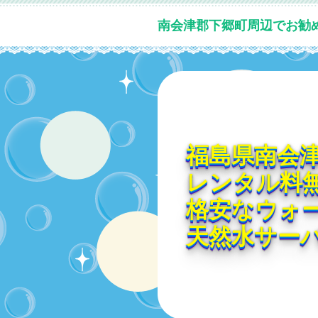
南会津郡下郷町周辺でお勧
福島県南会
レンタル料
格安なウォ
天然水サー