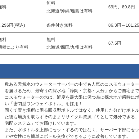
無料
無料
69円、89.8円
北海道/沖縄/離島は有料
1,296円(税込)
条件付き無料
86.3円～101.2
無料
無料
67.5円
機種により有料
北海道/四国/九州は有料
数ある天然水のウォーターサーバーの中でも人気のコスモウォータ
を届けるため、最寄りの採水地「静岡・京都・大分」からご自宅ま
コスモウォーターの水は、鮮度を最大限に保つ為に採水地で瞬時に
い「密閉型ワンウェイボトル」を採用！
固くて置き場所に困る回収型ボトルではなく、使用した分だけボト
た後も場所を取らずそのままリサイクル資源ゴミとして処分できる
宅配システム」でお届けしています。
また、水ボトルを上部にセットするのではなく、サーバー下部にセ
アや女性にも簡単にボトル交換ができるように改善しています。