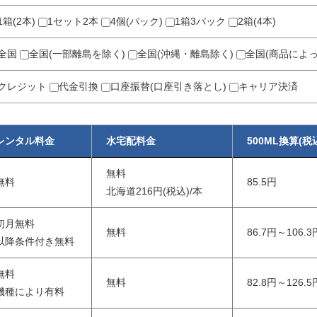
1箱(2本)
1セット2本
4個(パック)
1箱3パック
2箱(4本)
全国
全国(一部離島を除く)
全国(沖縄・離島除く)
全国(商品によ
クレジット
代金引換
口座振替(口座引き落とし)
キャリア決済
レンタル料金
水宅配料金
500ML換算(税
無料
無料
85.5円
北海道216円(税込)/本
初月無料
無料
86.7円～106.3
以降条件付き無料
無料
無料
82.8円～126.5
機種により有料