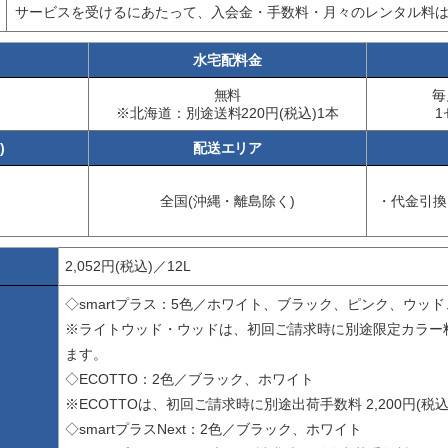
サービスを受けるにあたって、入会金・手数料・月々のレンタル料
水宅配料金
無料
毎
※北海道：別途送料220円(税込)1本
1
)
配送エリア
全国(沖縄・離島除く)
・代金引換
2,052円(税込)／12L
◇smartプラス：5色／ホワイト、ブラック、ピンク、ウッ
※ライトウッド・ウッドは、初回ご請求時に別途限定カラー料金 
ます。
◇ECOTTO：2色／ブラック、ホワイト
※ECOTTOは、初回ご請求時に別途出荷手数料 2,200円(税
◇smartプラスNext：2色／ブラック、ホワイト