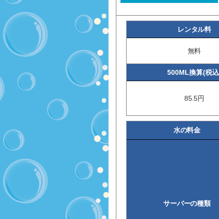
レンタル料
無料
500ML換算(税込
85.5円
水の料金
サーバーの種類