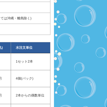
っては沖縄・離島除く)
込)
水注文単位
1セット2本
円
4個(パック)
円
2本からの偶数単位