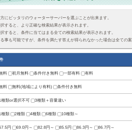
貴方にピッタリのウォーターサーバーを選ぶことが出来ます。
選択すると、より正確な検索結果が表示されます。
選択すると、条件に当てはまる全ての検索結果が表示されます。
する事も可能ですが、条件を満たす答えが得られなかった場合は全ての
件
無料
初月無料
条件付き無料
一部有料
有料
無料
無料(地域により有料)
条件付き無料
1種類or選択不可
3種類＋容量違い
1種類
2種類
4種類
6種類
10種類～
67.5円
69.0円～
82.8円～
85.5円
86.3円～
86.7円～