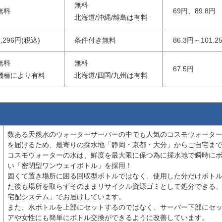
無料
無料
69円、89.8円
北海道/沖縄/離島は有料
1,296円(税込)
条件付き無料
86.3円～101.2
無料
無料
67.5円
機種により有料
北海道/四国/九州は有料
数ある天然水のウォーターサーバーの中でも人気のコスモウォータ
を届けるため、最寄りの採水地「静岡・京都・大分」からご自宅ま
コスモウォーターの水は、鮮度を最大限に保つ為に採水地で瞬時に
い「密閉型ワンウェイボトル」を採用！
固くて置き場所に困る回収型ボトルではなく、使用した分だけボト
た後も場所を取らずそのままリサイクル資源ゴミとして処分できる
宅配システム」でお届けしています。
また、水ボトルを上部にセットするのではなく、サーバー下部にセ
アや女性にも簡単にボトル交換ができるように改善しています。