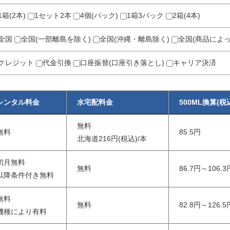
1箱(2本)
1セット2本
4個(パック)
1箱3パック
2箱(4本)
全国
全国(一部離島を除く)
全国(沖縄・離島除く)
全国(商品によ
クレジット
代金引換
口座振替(口座引き落とし)
キャリア決済
レンタル料金
水宅配料金
500ML換算(税
無料
無料
85.5円
北海道216円(税込)/本
初月無料
無料
86.7円～106.3
以降条件付き無料
無料
無料
82.8円～126.5
機種により有料