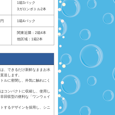
1箱3パック
3ガロンボトル2本
5円
1箱4パック
関東近隣：2箱4本
他区域：1箱2本
ーは、できるだけ新鮮なままお水
で直送します。
ボトルに密閉し、外気に触れにく
ルはコンパクトに収縮し、使用し
、非回収型の便利な「ワンウェイ
ットするデザインを採用し、シニ