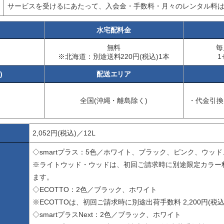
サービスを受けるにあたって、入会金・手数料・月々のレンタル料
水宅配料金
無料
毎
※北海道：別途送料220円(税込)1本
1
)
配送エリア
全国(沖縄・離島除く)
・代金引換
2,052円(税込)／12L
◇smartプラス：5色／ホワイト、ブラック、ピンク、ウッ
※ライトウッド・ウッドは、初回ご請求時に別途限定カラー料金 
ます。
◇ECOTTO：2色／ブラック、ホワイト
※ECOTTOは、初回ご請求時に別途出荷手数料 2,200円(税
◇smartプラスNext：2色／ブラック、ホワイト