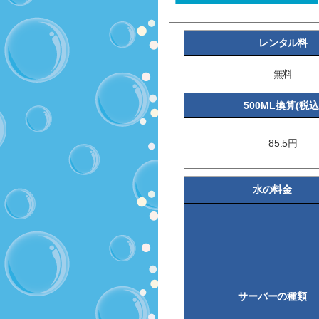
レンタル料
無料
500ML換算(税込
85.5円
水の料金
サーバーの種類