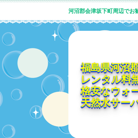
河沼郡会津坂下町周辺でお
福島県河沼
レンタル料
格安なウォ
天然水サー