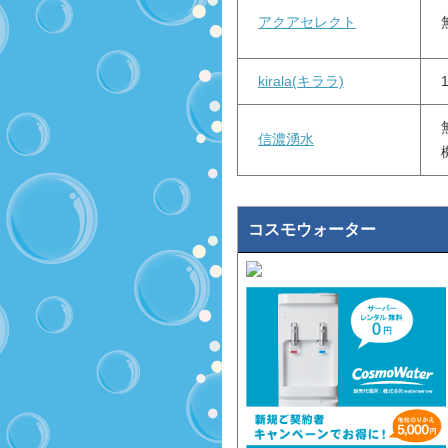
アクアセレクト
kirala(キララ)
信濃湧水
コスモウォーター