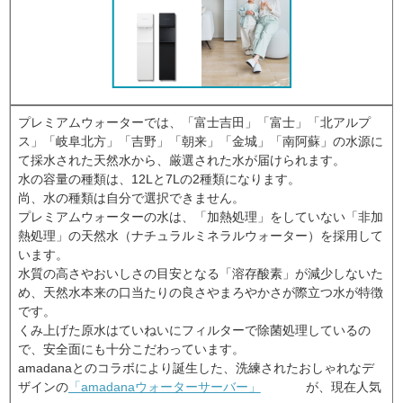
プレミアムウォーターでは、「富士吉田」「富士」「北アルプ
ス」「岐阜北方」「吉野」「朝来」「金城」「南阿蘇」の水源に
て採水された天然水から、厳選された水が届けられます。
水の容量の種類は、12Lと7Lの2種類になります。
尚、水の種類は自分で選択できません。
プレミアムウォーターの水は、「加熱処理」をしていない「非加
熱処理」の天然水（ナチュラルミネラルウォーター）を採用して
います。
水質の高さやおいしさの目安となる「溶存酸素」が減少しないた
め、天然水本来の口当たりの良さやまろやかさが際立つ水が特徴
です。
くみ上げた原水はていねいにフィルターで除菌処理しているの
で、安全面にも十分こだわっています。
amadanaとのコラボにより誕生した、洗練されたおしゃれなデ
ザインの
「amadanaウォーターサーバー」
が、現在人気