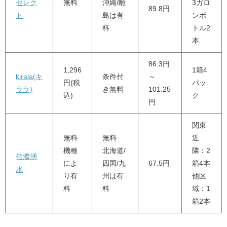
セレク
無料
沖縄/離
3ガロ
89.8円
ト
島は有
ンボ
料
トル2
本
86.3円
1,296
1箱4
kirala(キ
条件付
～
円(税
パッ
ララ)
き無料
101.25
込)
ク
円
関東
無料
無料
近
機種
北海道/
隣：2
信濃湧
によ
四国/九
67.5円
箱4本
水
り有
州は有
他区
料
料
域：1
箱2本