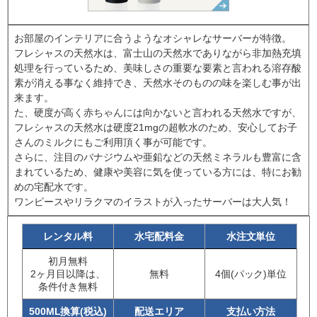
お部屋のインテリアに合うようなオシャレなサーバーが特徴。
フレシャスの天然水は、富士山の天然水でありながら非加熱充填
処理を行っているため、美味しさの重要な要素と言われる溶存酸
素が消える事なく維持でき、天然水そのものの味を楽しむ事が出
来ます。
た、硬度が高く赤ちゃんには向かないと言われる天然水ですが、
フレシャスの天然水は硬度21mgの超軟水のため、安心してお子
さんのミルクにもご利用頂く事が可能です。
さらに、注目のバナジウムや亜鉛などの天然ミネラルも豊富に含
まれているため、健康や美容に気を使っている方には、特にお勧
めの宅配水です。
ワンピースやリラクマのイラストが入ったサーバーは大人気！
レンタル料
水宅配料金
水注文単位
初月無料
2ヶ月目以降は、
無料
4個(パック)単位
条件付き無料
500ML換算(税込)
配送エリア
支払い方法