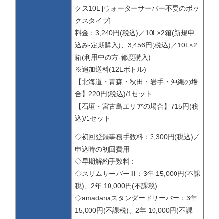
クス10L [ウォーターサーバー不要のボッ
クスタイプ]
料金：3,240円(税込)／10L×2箱(新規申
込み-定期購入)、3,456円(税込)／10L×2
箱(利用中の方-都度購入)
※追加送料(12Lボトル)
【北海道・青森・秋田・岩手・沖縄の場
合】220円(税込)/1セット
【石垣・宮古島エリアの場合】715円(税
込)/1セット
◇初回登録事務手数料：3,300円(税込)／
申込時の初回費用
◇早期解約手数料：
◇スリムサーバーⅢ：3年 15,000円(不課
税)、2年 10,000円(不課税)
◇amadanaスタンダードサーバー：3年
15,000円(不課税)、2年 10,000円(不課