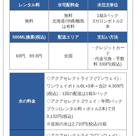
レンタル料
水宅配料金
水注文単位
無料
1箱3パック
無料
北海道/沖縄/離島
3ガロンボトル2
は有料
本
500ML換算(税込)
配送エリア
支払い方法
・クレジットカー
ド
69円、89.8円
全国
・代金引換：手数
料 330円(税込)
◇アクアセレクトライフ (ワンウェイ)：
ワンウェイボトル8L×3本＝合計 4,309円
(税込)：1回の配送は1箱3パック
水の料金
◇アクアセレクト 2ウェイ：年間パック
プラン(レンタル料＋ボトル2本)で月
3,132円(税込)
※追加の水は2,710円(税込)/1箱
◇アクアセレクトライフ(ワンウェイ)：