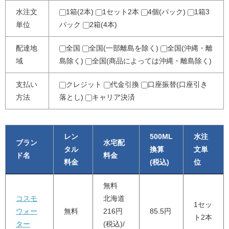
水注文
1箱(2本)
1セット2本
4個(パック)
1箱3
単位
パック
2箱(4本)
配達地
全国
全国(一部離島を除く)
全国(沖縄・離
域
島除く)
全国(商品によっては沖縄・離島除く)
支払い
クレジット
代金引換
口座振替(口座引き
方法
落とし)
キャリア決済
レン
500ML
水注
ブラン
水宅配
タル
換算
文単
ド名
料金
料金
(税込)
位
無料
コスモ
北海道
1セッ
ウォー
無料
216円
85.5円
ト2本
ター
(税込)/