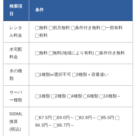
検索項
条件
目
レンタ
無料
初月無料
条件付き無料
一部有料
ル料金
有料
水宅配
無料
無料(地域により有料)
条件付き無料
料金
水の種
1種類or選択不可
3種類＋容量違い
類
サーバ
1種類
2種類
4種類
6種類
10種類～
ー種類
500ML
67.5円
69.0円～
82.8円～
85.5円
換算
86.3円～
86.7円～
(税込)