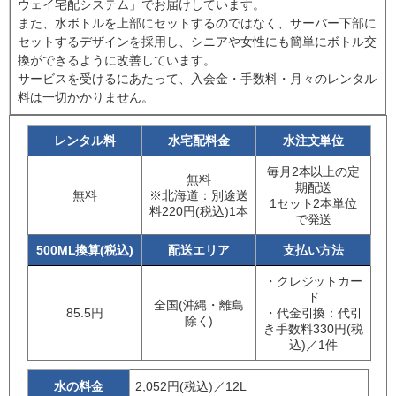
ウェイ宅配システム」でお届けしています。
また、水ボトルを上部にセットするのではなく、サーバー下部に
セットするデザインを採用し、シニアや女性にも簡単にボトル交
換ができるように改善しています。
サービスを受けるにあたって、入会金・手数料・月々のレンタル
料は一切かかりません。
レンタル料
水宅配料金
水注文単位
毎月2本以上の定
無料
期配送
無料
※北海道：別途送
1セット2本単位
料220円(税込)1本
で発送
500ML換算(税込)
配送エリア
支払い方法
・クレジットカー
ド
全国(沖縄・離島
85.5円
・代金引換：代引
除く)
き手数料330円(税
込)／1件
水の料金
2,052円(税込)／12L