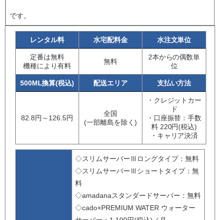
です。
レンタル料
水宅配料金
水注文単位
定番は無料
2本からの偶数単
無料
機種により有料
位
500ML換算(税込)
配送エリア
支払い方法
・クレジットカー
ド
全国
82.8円～126.5円
・口座振替：手数
(一部離島を除く)
料 220円(税込)
・キャリア決済
◇スリムサーバーⅢロングタイプ：無料
◇スリムサーバーⅢショートタイプ：無
料
◇amadanaスタンダードサーバー：無料
◇cado×PREMIUM WATER ウォーター