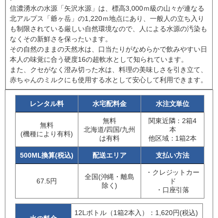
信濃湧水の水源「矢沢水源」は、標高3,000ｍ級の山々が連なる
北アルプス「爺ヶ岳」の1,220ｍ地点にあり、一般人の立ち入り
も制限されている厳しい自然環境なので、人による水源の汚染も
なくその新鮮さを保ったいます。
その自然のままの天然水は、口当たりがなめらかで飲みやすい日
本人の味覚に合う硬度16の超軟水として知られています。
また、クセがなく澄み切った水は、料理の美味しさを引き立て、
赤ちゃんのミルクにも使用する水として安心して利用できます。
レンタル料
水宅配料金
水注文単位
無料
関東近隣：2箱4
無料
北海道/四国/九州
本
(機種により有料)
は有料
他区域：1箱2本
500ML換算(税込)
配送エリア
支払い方法
・クレジットカー
全国(沖縄・離島
67.5円
ド
除く)
・口座引落
12Lボトル（1箱2本入）：1,620円(税込)