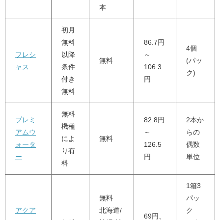
本
初月
無料
86.7円
4個
フレシ
以降
～
無料
(パッ
ャス
条件
106.3
ク)
付き
円
無料
無料
プレミ
82.8円
2本か
機種
アムウ
～
らの
によ
無料
ォータ
126.5
偶数
り有
ー
円
単位
料
1箱3
無料
パッ
アクア
北海道/
ク
69円、