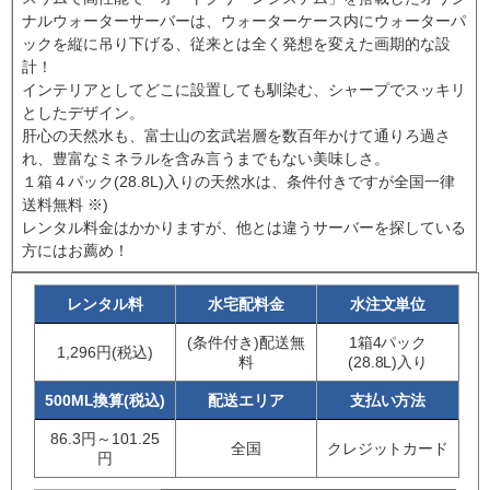
ナルウォーターサーバーは、ウォーターケース内にウォーターパ
ックを縦に吊り下げる、従来とは全く発想を変えた画期的な設
計！
インテリアとしてどこに設置しても馴染む、シャープでスッキリ
としたデザイン。
肝心の天然水も、富士山の玄武岩層を数百年かけて通りろ過さ
れ、豊富なミネラルを含み言うまでもない美味しさ。
１箱４パック(28.8L)入りの天然水は、条件付きですが全国一律
送料無料 ※)
レンタル料金はかかりますが、他とは違うサーバーを探している
方にはお薦め！
レンタル料
水宅配料金
水注文単位
(条件付き)配送無
1箱4パック
1,296円(税込)
料
(28.8L)入り
500ML換算(税込)
配送エリア
支払い方法
86.3円～101.25
全国
クレジットカード
円